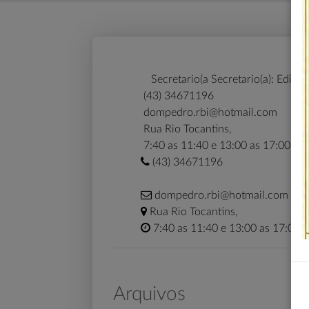
Secretario(a Secretario(a): Edima
(43) 34671196
dompedro.rbi@hotmail.com
Rua Rio Tocantins,
7:40 as 11:40 e 13:00 as 17:00 hor
(43) 34671196
dompedro.rbi@hotmail.com
Rua Rio Tocantins,
7:40 as 11:40 e 13:00 as 17:00 
Arquivos