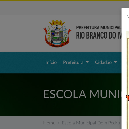
M
Início
Prefeitura
Cidadão
Li
ESCOLA MUNICI
Home
Escola Municipal Dom Pedro II