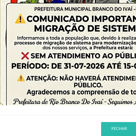
ra Ferreira Andujar
as): Edimara Ferreira Andujar
horas
FECHAR