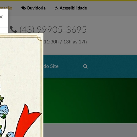
rmação
Ouvidoria
Acessibilidade
×
(43) 99905-3695
Seg. a Sex. 7:30h às 11:30h / 13h às 17h
de Serviços
Mapa do Site