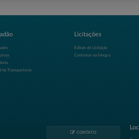
dadão
Licitações
dades
Editais de Licitação
ursos
Contratos na Íntegra
doria
l da Transparência
Loc
CONTATO