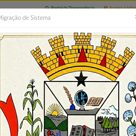
Portal da Transparência
Acesso à Info
igração de Sistema
citações
Imprensa
Servidor
Contatos
Portal 
PAL DOM PEDRO II