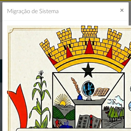
Acesso à Informação
Ouvidoria
Acessibilidade
×
Migração de Sistema
Portal da Transparência
CONVITE 2º.
CONFERÊNCIA